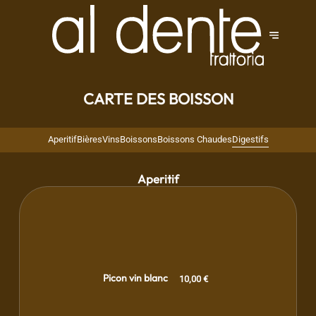
CARTE DES BOISSON
Aperitif
Bières
Vins
Boissons
Boissons Chaudes
Digestifs
Aperitif
Picon vin blanc
10,00 €